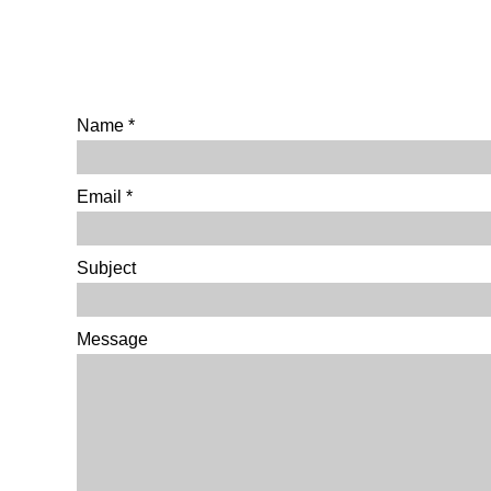
Name
Email
Subject
Message